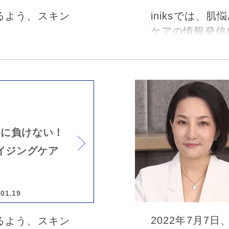
きるよう、スキン
iniksでは、
ケアの情報発信
が残す痕跡「肌の
2024年7月2
インセミナーを
る肌悩みに繋が
もつながるバリ
開業された、わ
～」オンライン
に、最新の皮膚科
低下」と聞くと
齢に負けない！
の重要性につい
ードが浮かんで
イジングケア
いるとのこと。
(12)で「皮膚の
という新しい視
院長 横井彩先
.01.19
2022年7月
きるよう、スキン