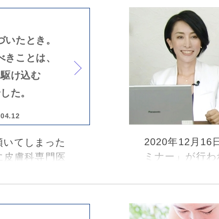
の坪内利江子院
ックを構える
だきました。
院長に、敏感肌
づいたとき。
べきことは、
に駆け込む
でした。
.04.12
2020年12月
傾いてしまった
ミナー」が行わ
に皮膚科専門医
美容評論家、作
合改善を目指す
外科学会認定専
院長。原因に合
生を講師にお迎
が解消に向かう
妖精“えりりん