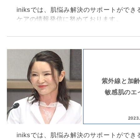
iniksでは、肌悩み解決のサポートがで
ケアの情報発信に努めております。
2025年11月12日、皮膚の日※に、『光
変化」と未来を守るスキンケア』オンラ
行いました。
今回は同じく皮膚の日に新潟県上越市で
か皮ふ科クリニック 院長 石田和加先生
紫外線と
加
学や医療内容を踏まえつつ、紫外線対策
敏感肌のエ
てご講演いただきました。
※皮膚の日： 11月12日をいい(11)、ひふ
日」
2023
iniksでは、肌悩み解決のサポートがで