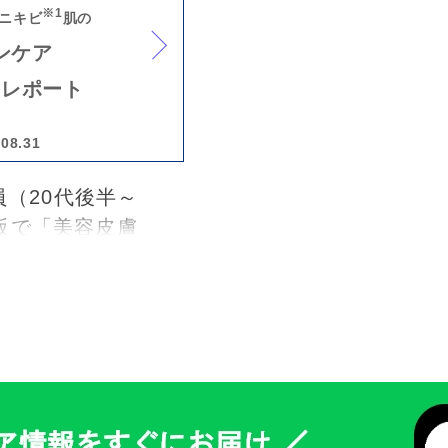
の洗顔の役割を
※1
ニキビ
肌の
ンケア
ーレポート
.08.31
員（20代後半～
阪で「美容皮膚
のスキンケアセ
ューション・ク
お迎えし、大人
かりやすく解説
ニズムや皮膚科