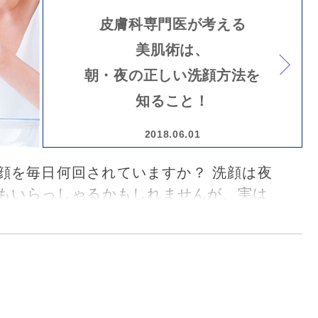
ただきました。そのセミナーの様子をレ
皮膚科専門医が考える
美肌術は、
朝・夜の正しい洗顔方法を
知ること！
2018.06.01
顔を毎日何回されていますか？ 洗顔は夜
う方もいらっしゃるかもしれませんが、実は
に適した洗顔方法があり、朝の洗顔も夜
目指すうえで必要なステップなのです。
たのは、岡山県倉敷市の皮膚科「ほう皮
」の院長・許 郁江先生。汗や皮脂を落と
汚れにアプローチする夜...。まずは、2つ