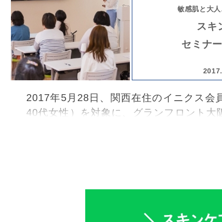
見直してみませんか？
敏感肌と大人
スキ
セミナ
2017
2017年5月28日、関西在住のイニクス会
40代女性）を対象に、グランフロント大
科医が教える、敏感肌と大人ニキビ
肌
※1
ミナー」が行われました。
数多くの臨床経験を持つ［スキン・ソリ
リニック］院長の脇田加恵先生を講師に
の女性を悩ませる肌トラブルについてわ
いただきました。肌トラブルの発生メカ