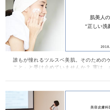
肌美人
"正しい洗
2018
誰もが憧れるツルスベ美肌。そのための
こと」と受け止めていませんか？ 実は、
れるための要は、スキンケアの土台でもあ
顔"にあります。そこで今回は、岡山県倉
「ほう皮フ科クリニック」の院長・許 郁
訪れ、皮膚科専門医の観点から洗顔の大
っていただきました。この機会に、ご自
美容皮膚科