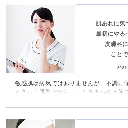
ョンの最先端エリアである銀座にクリニ
「銀座スキンクリニック」の坪内利江子
のケアについてうかがいました。
肌あれに気
最初にやる
皮膚科
こと
2021
敏感肌は病気ではありませんが、不調に
ときは「肌質だから...」とあきらめる前
に相談を―。 そう語るのは、肌あれの総
「銀座スキンクリニック」の坪内利江子
った治療法により、諦めていたトラブル
かもしれません。