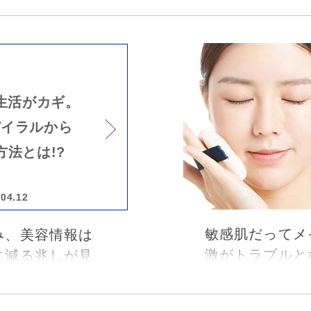
様々な皮膚疾患
科専門医によるス
とつなげる美容
リニック」の坪
内利江子先生を
ア機能に与える
化とうまくつき
生活がカギ。
ントをお聞きし
パイラルから
方法とは!?
.04.12
敏感肌だってメ
み、美容情報は
激がトラブルと
に減る兆しが見
になりますよね
法...、 私た
選び方、メイク
美容・ファッシ