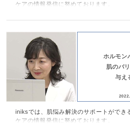
ケアの情報発信に努めております。
2022年12月7日、敏感肌のエイジング
た「紫外線と加齢に負けない！敏感肌の
ア」オンラインセミナーを行いました。
東京都、南青山にございます美容皮膚科、Skin
Clinic AOYAMA DORI 院長の脇田 
ホルモン
エイジングケアの視点から、紫外線ケア
肌のバ
アについてお話を伺いました。
与え
2022
iniksでは、肌悩み解決のサポートがで
ケアの情報発信に努めております。