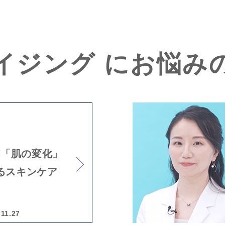
イジング にお悩み
跡「肌の変化」
るスキンケア
.11.27