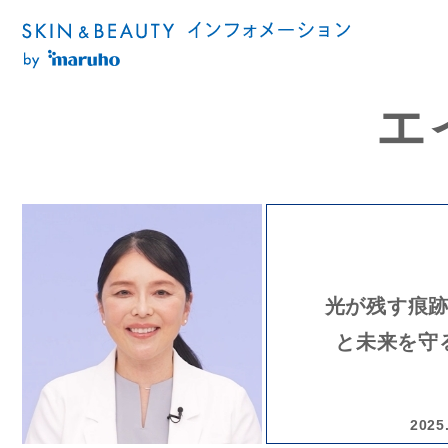
エ
光が残す痕
と未来を守
2025