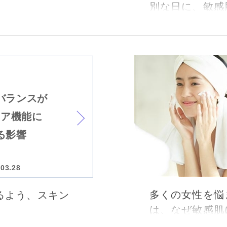
別な日に、敏感
らめない！敏感
ーを行いました
ケアをテーマにし
東京都、銀座に
エイジングケ
ク 院長の根岸
齢を感じない健
 Solution
山教えていただ
加恵先生をお招きし、
バランスが
とバリア機能ケ
リア機能に
る影響
.03.28
多くの女性を悩
きるよう、スキン
は、なぜ敏感肌
す。 敏感肌を