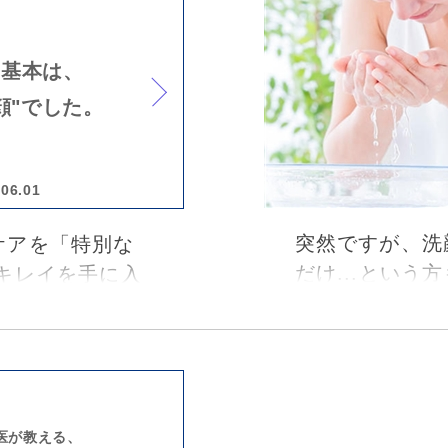
ついてお教えい
ポートします。
の基本は、
顔"でした。
.06.01
突然ですが、洗
ケアを「特別な
だけ...とい
キレイを手に入
朝・夜それぞれ
る"正しい洗
の洗顔も美肌を
敷市の皮膚科
教えていただい
江先生のもとを
フ科クリニック
切さについて語
す朝、メイクや
身の洗顔を一度
医が教える、