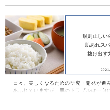
2022年2月22日、オンラインにて皮膚
キンケアセミナーを開催しました。
講師に銀座スキンクリニック 院長 坪
お迎えし、ホルモンバランスが肌のバリ
影響をテーマに、ホルモンバランスの変
規則正しい
あうライフスタイル・スキンケアのポイ
肌あれス
ました。その様子をレポートします。
抜け出す
2021
日々、美しくなるための研究・開発が進
あふれていますが、肌のトラブルは一向
えません。新しい化粧品やセルフケア、治療
ちは何を選択すればいいのでしょうか？ 