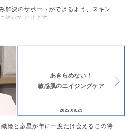
肌悩み解決のサポートができるよう、スキン
に努めております。
3日、バリア機能をテーマにした、「あらゆ
るバリア機能を徹底解説～エイジングに
ア機能。低下しやすい冬にむけて総復習
セミナーを行いました。 「バリア機能の
、「肌トラブル」「ゆらぎ肌」というワ
あきらめない！
きますが、実はエイジングにも関わって
敏感肌のエイジングケア
 「エイジングにもつながるバリア機能」
点で、日本橋いろどり皮ふ科クリニック
生から、お話を伺いました。
2022.08.23
7日、織姫と彦星が年に一度だけ会えるこの特